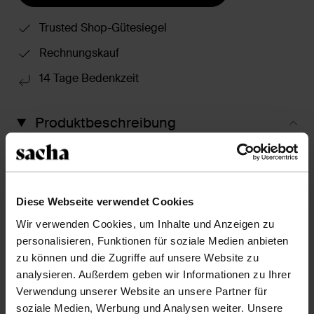
Trusted Shop-Gütesiegel
Rechnungskauf
14 Tage Bedenkzeit
Produktbeschreibung
Diese taupefarbenen Veloursleder-Ballerinas haben
einen flachen 1 cm hohen Absatz und ein elastisches
Riemchen auf dem Spann. Die Außenseite der Schuhe
ist aus Veloursleder, die Innenseite ist aus Leder
Diese Webseite verwendet Cookies
gearbeitet.
Wir verwenden Cookies, um Inhalte und Anzeigen zu
personalisieren, Funktionen für soziale Medien anbieten
zu können und die Zugriffe auf unsere Website zu
Produktdetails
analysieren. Außerdem geben wir Informationen zu Ihrer
Verwendung unserer Website an unsere Partner für
Lieferung & Rücksendung
soziale Medien, Werbung und Analysen weiter. Unsere