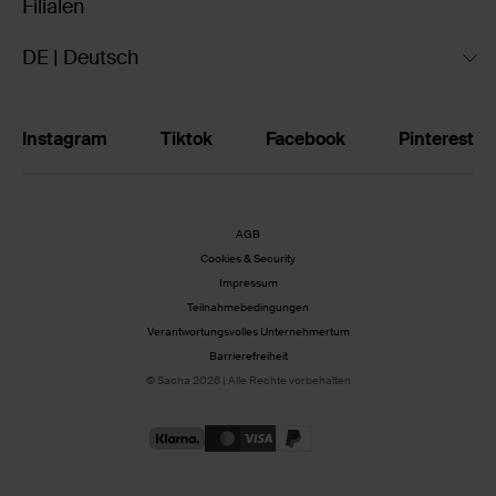
Filialen
DE | Deutsch
Instagram
Tiktok
Facebook
Pinterest
AGB
Cookies & Security
Impressum
Teilnahmebedingungen
Verantwortungsvolles Unternehmertum
Barrierefreiheit
© Sacha 2026 | Alle Rechte vorbehalten