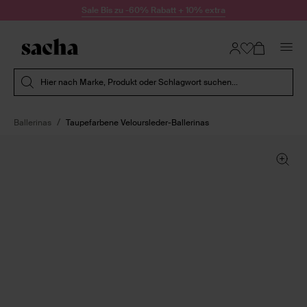
Zum Inhalt springen
Sale Bis zu -60% Rabatt + 10% extra
Suche absenden
Hier nach Marke, Produkt oder Schlagwort suchen...
Ballerinas
Taupefarbene Veloursleder-Ballerinas