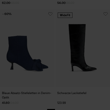
Details
62.00
155.00
54.00
135.00
- 60%
WideFit
Blaue Absatz-Stiefeletten in Denim-
Schwarze Lackstiefel
Optik
41.60
104.00
123.99