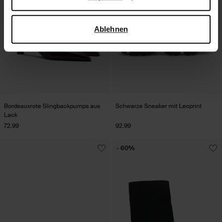
verwendet, finden Sie auf der
Seite zur geschäftlichen
Sicherheit und zum Datenschutz von Google
.
Ablehnen
Bordeauxrote Slingbackpumps aus
Schwarze Sneaker mit Leoprint
Lack
72.99
92.99
- 60%