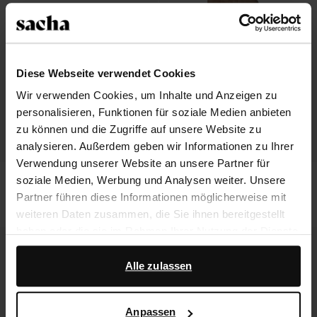
Diese Webseite verwendet Cookies
Wir verwenden Cookies, um Inhalte und Anzeigen zu
personalisieren, Funktionen für soziale Medien anbieten
zu können und die Zugriffe auf unsere Website zu
analysieren. Außerdem geben wir Informationen zu Ihrer
Verwendung unserer Website an unsere Partner für
Taupefarbene Veloursleder-Slipper
Beigefarbene Veloursleder-
soziale Medien, Werbung und Analysen weiter. Unsere
Cowboystiefel mit Umschlag
Partner führen diese Informationen möglicherweise mit
92.99
108.50
217.00
weiteren Daten zusammen, die Sie ihnen bereitgestellt
haben oder die sie im Rahmen Ihrer Nutzung der Dienste
gesammelt haben.
Alle zulassen
Darüber hinaus arbeiten wir mit Google zu Werbe- und
Messzwecken zusammen. Weitere Informationen
Anpassen
darüber, wie Google Ihre personenbezogenen Daten