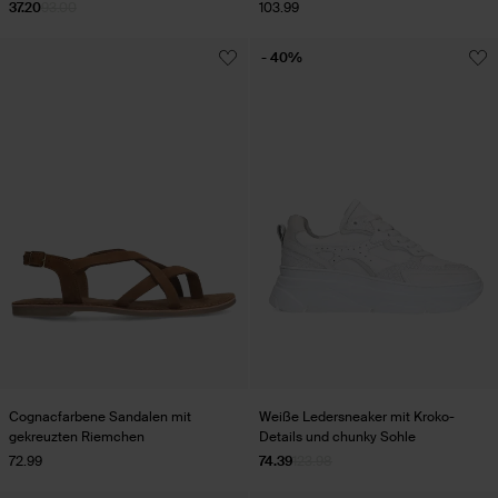
37.20
93.00
103.99
- 40%
Cognacfarbene Sandalen mit
Weiße Ledersneaker mit Kroko-
gekreuzten Riemchen
Details und chunky Sohle
72.99
74.39
123.98