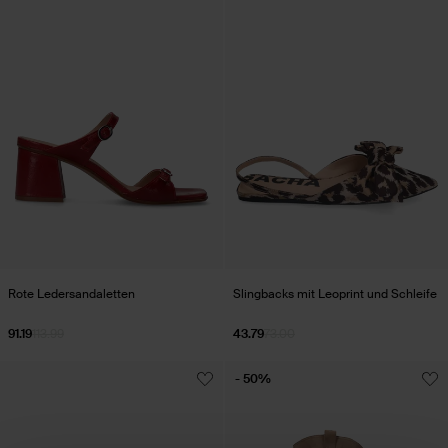
Rote Ledersandaletten
Slingbacks mit Leoprint und Schleife
91.19
113.99
43.79
73.00
- 50%