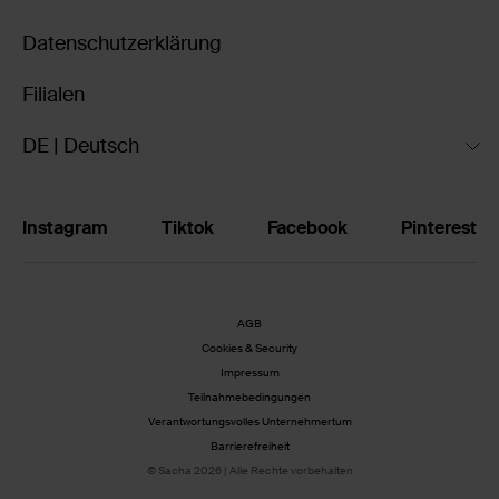
Datenschutzerklärung
Filialen
DE | Deutsch
Instagram
Tiktok
Facebook
Pinterest
AGB
Cookies & Security
Impressum
Teilnahmebedingungen
Verantwortungsvolles Unternehmertum
Barrierefreiheit
© Sacha 2026 | Alle Rechte vorbehalten