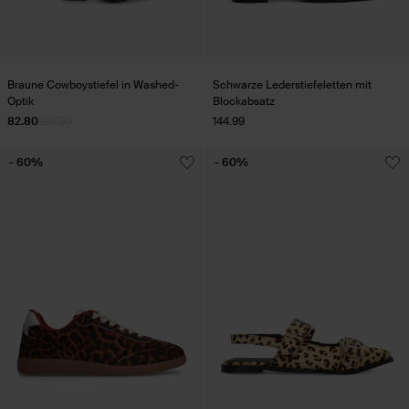
Braune Cowboystiefel in Washed-
Schwarze Lederstiefeletten mit
Optik
Blockabsatz
82.80
207.00
144.99
- 60%
- 60%