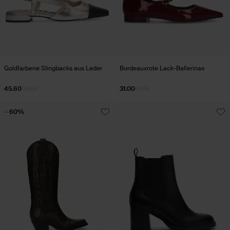
Goldfarbene Slingbacks aus Leder
Bordeauxrote Lack-Ballerinas
45.60
114.00
31.00
61.99
- 60%