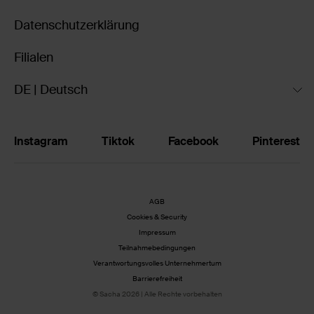
Datenschutzerklärung
Filialen
DE | Deutsch
Instagram
Tiktok
Facebook
Pinterest
AGB
Cookies & Security
Impressum
Teilnahmebedingungen
Verantwortungsvolles Unternehmertum
Barrierefreiheit
© Sacha 2026 | Alle Rechte vorbehalten