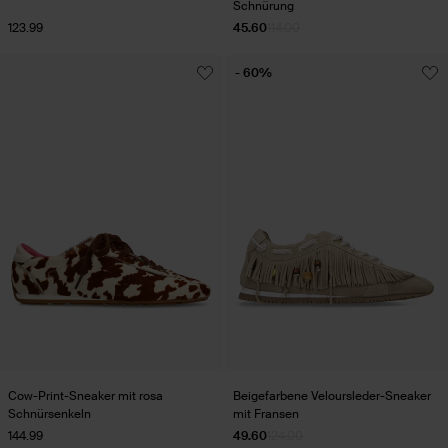
Schnürung
123.99
45.60
114.00
- 60%
Cow-Print-Sneaker mit rosa
Beigefarbene Veloursleder-Sneaker
Schnürsenkeln
mit Fransen
144.99
49.60
124.00