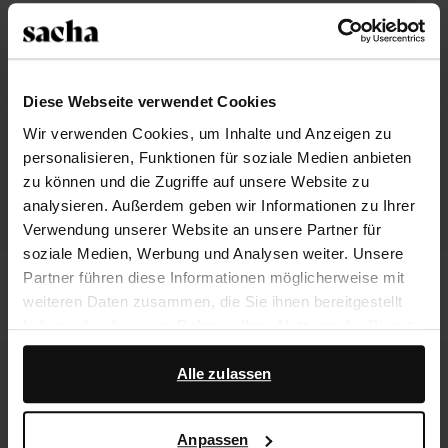
Diese Webseite verwendet Cookies
Wir verwenden Cookies, um Inhalte und Anzeigen zu
personalisieren, Funktionen für soziale Medien anbieten
zu können und die Zugriffe auf unsere Website zu
analysieren. Außerdem geben wir Informationen zu Ihrer
Verwendung unserer Website an unsere Partner für
soziale Medien, Werbung und Analysen weiter. Unsere
Braune Sneaker mit Kuhfellmuster
Schwarze Pony-Hair-Sneaker
Partner führen diese Informationen möglicherweise mit
weiteren Daten zusammen, die Sie ihnen bereitgestellt
49.60
124.00
49.60
124.00
haben oder die sie im Rahmen Ihrer Nutzung der Dienste
gesammelt haben.
- 60%
- 60%
Alle zulassen
Darüber hinaus arbeiten wir mit Google zu Werbe- und
Messzwecken zusammen. Weitere Informationen
Anpassen
darüber, wie Google Ihre personenbezogenen Daten