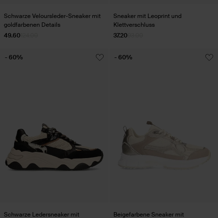
Schwarze Veloursleder-Sneaker mit
Sneaker mit Leoprint und
goldfarbenen Details
Klettverschluss
49.60
124.00
37.20
93.00
- 60%
- 60%
Schwarze Ledersneaker mit
Beigefarbene Sneaker mit