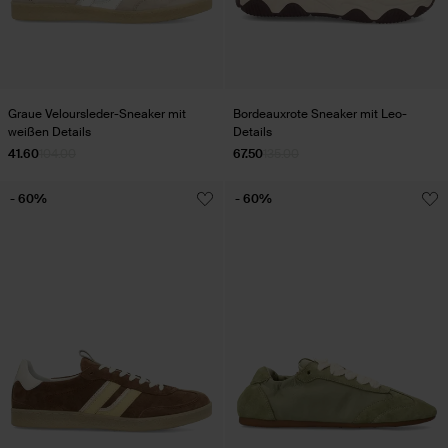
Graue Veloursleder-Sneaker mit
Bordeauxrote Sneaker mit Leo-
weißen Details
Details
41.60
104.00
67.50
135.00
- 60%
- 60%