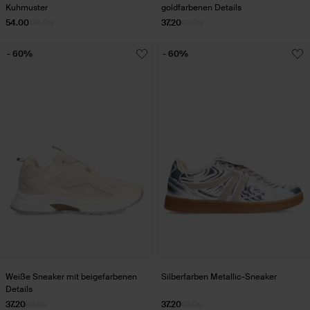
Kuhmuster
goldfarbenen Details
54.00
135.00
37.20
93.00
- 60%
- 60%
Weiße Sneaker mit beigefarbenen
Silberfarben Metallic-Sneaker
Details
37.20
93.00
37.20
93.00