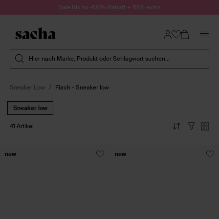
Zum Inhalt springen
Sale Bis zu -60% Rabatt + 10% extra
Suche absenden
Hier nach Marke, Produkt oder Schlagwort suchen...
Sneaker Low
Flach - Sneaker low
Sneaker low
41 Artikel
new
new