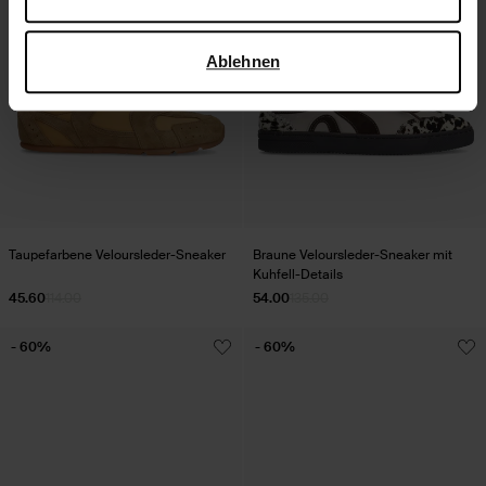
verwendet, finden Sie auf der
Seite zur geschäftlichen
Sicherheit und zum Datenschutz von Google
.
Ablehnen
Taupefarbene Veloursleder-Sneaker
Braune Veloursleder-Sneaker mit
Kuhfell-Details
45.60
114.00
54.00
135.00
- 60%
- 60%