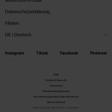
Widerrufsformular
Datenschutzerklärung
Filialen
DE | Deutsch
Instagram
Tiktok
Facebook
Pinterest
AGB
Cookies & Security
Impressum
Teilnahmebedingungen
Verantwortungsvolles Unternehmertum
Barrierefreiheit
© Sacha 2026 | Alle Rechte vorbehalten