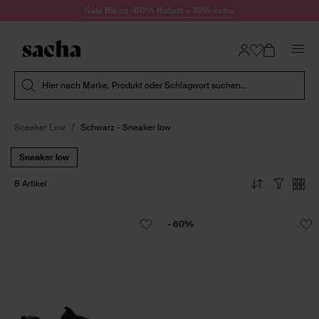
Zum Inhalt springen
Sale Bis zu -60% Rabatt + 10% extra
Suche absenden
Hier nach Marke, Produkt oder Schlagwort suchen...
Sneaker Low
Schwarz - Sneaker low
Sneaker low
8 Artikel
- 60%