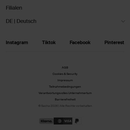
Filialen
DE | Deutsch
Instagram
Tiktok
Facebook
Pinterest
AGB
Cookies & Security
Impressum
Teilnahmebedingungen
Verantwortungsvolles Unternehmertum
Barrierefreiheit
© Sacha 2026 | Alle Rechte vorbehalten