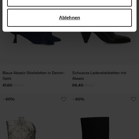
verwendet, finden Sie auf der
Seite zur geschäftlichen
Sicherheit und zum Datenschutz von Google
.
Ablehnen
Blaue Absatz-Stiefeletten in Denim-
Schwarze Lederstiefeletten mit
Optik
Absatz
41.60
104.00
66.40
166.00
- 60%
- 60%