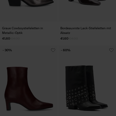
Graue Cowboystiefeletten in
Bordeauxrote Lack-Stiefeletten mit
Metallic-Optik
Absatz
41.60
104.00
41.60
104.00
- 30%
- 60%