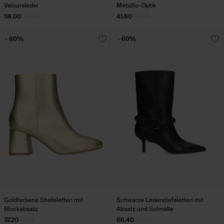
Veloursleder
Metallic-Optik
58.00
145.00
41.60
104.00
- 60%
- 60%
Goldfarbene Stiefeletten mit
Schwarze Lederstiefeletten mit
Blockabsatz
Absatz und Schnalle
37.20
93.00
66.40
166.00