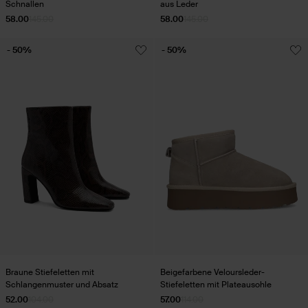
Schnallen
aus Leder
58.00
145.00
58.00
145.00
- 50%
- 50%
Braune Stiefeletten mit
Beigefarbene Veloursleder-
Schlangenmuster und Absatz
Stiefeletten mit Plateausohle
52.00
104.00
57.00
114.00