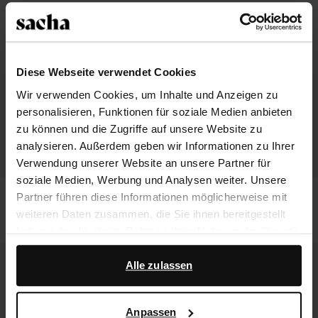
Diese Webseite verwendet Cookies
Wir verwenden Cookies, um Inhalte und Anzeigen zu
personalisieren, Funktionen für soziale Medien anbieten
zu können und die Zugriffe auf unsere Website zu
analysieren. Außerdem geben wir Informationen zu Ihrer
Verwendung unserer Website an unsere Partner für
soziale Medien, Werbung und Analysen weiter. Unsere
Bordeauxrote Lackleder-Stiefeletten
Cowboystiefeletten mit
Partner führen diese Informationen möglicherweise mit
mit Schnallen
Kuhfellmuster
weiteren Daten zusammen, die Sie ihnen bereitgestellt
72.50
145.00
62.00
155.00
haben oder die sie im Rahmen Ihrer Nutzung der Dienste
gesammelt haben.
- 60%
- 60%
Alle zulassen
Darüber hinaus arbeiten wir mit Google zu Werbe- und
Messzwecken zusammen. Weitere Informationen
Anpassen
darüber, wie Google Ihre personenbezogenen Daten