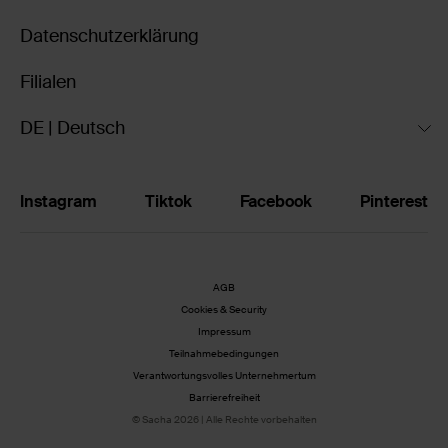
Datenschutzerklärung
Filialen
DE | Deutsch
Instagram
Tiktok
Facebook
Pinterest
AGB
Cookies & Security
Impressum
Teilnahmebedingungen
Verantwortungsvolles Unternehmertum
Barrierefreiheit
© Sacha 2026 | Alle Rechte vorbehalten