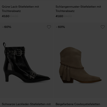
Grüne Lack-Stiefeletten mit
Schlangenmuster-Stiefeletten mit
Trichterabsatz
Trichterabsatz
41.60
104.00
41.60
104.00
- 60%
- 60%
Schwarze Lackleder-Stiefeletten mit
Beigefarbene Cowboystiefeletten