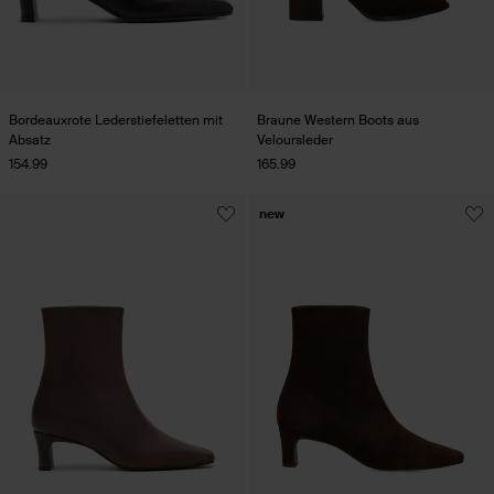
Bordeauxrote Lederstiefeletten mit
Braune Western Boots aus
Absatz
Veloursleder
154.99
165.99
new