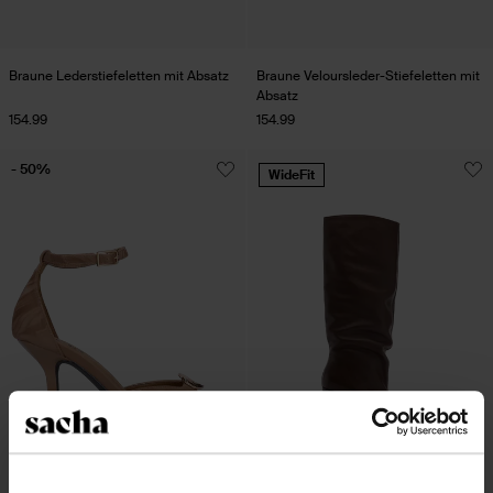
Braune Lederstiefeletten mit Absatz
Braune Veloursleder-Stiefeletten mit
Absatz
154.99
154.99
- 50%
WideFit