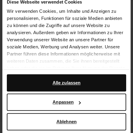
Diese Webseite verwendet Cookies
Braune Sandaletten
Braune Lederstiefel mit weitem
Wir verwenden Cookies, um Inhalte und Anzeigen zu
Schaft
personalisieren, Funktionen für soziale Medien anbieten
39.00
77.98
216.99
zu können und die Zugriffe auf unsere Website zu
analysieren. Außerdem geben wir Informationen zu Ihrer
- 60%
Verwendung unserer Website an unsere Partner für
soziale Medien, Werbung und Analysen weiter. Unsere
Partner führen diese Informationen möglicherweise mit
weiteren Daten zusammen, die Sie ihnen bereitgestellt
haben oder die sie im Rahmen Ihrer Nutzung der Dienste
gesammelt haben.
Alle zulassen
Darüber hinaus arbeiten wir mit Google zu Werbe- und
Messzwecken zusammen. Weitere Informationen
Anpassen
darüber, wie Google Ihre personenbezogenen Daten
verwendet, finden Sie auf der
Seite zur geschäftlichen
Sicherheit und zum Datenschutz von Google
.
Ablehnen
Braune Veloursleder-Stiefeletten mit
Bordeauxrote Lack-Stiefeletten mit