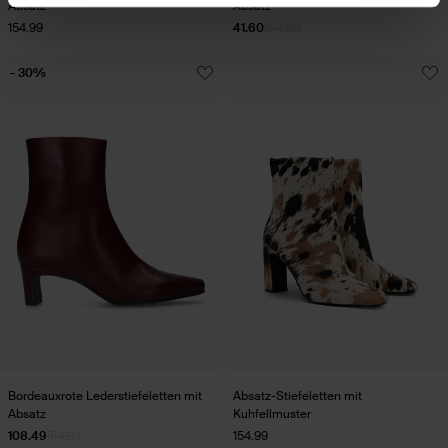
Absatz
Absatz
154.99
41.60
104.00
- 30%
Bordeauxrote Lederstiefeletten mit
Absatz-Stiefeletten mit
Absatz
Kuhfellmuster
108.49
154.99
154.99