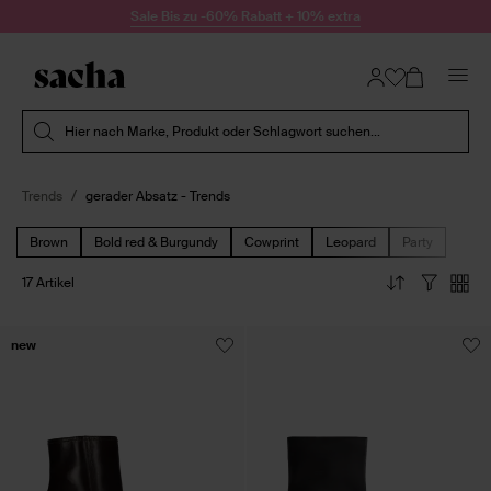
Zum Inhalt springen
Sale Bis zu -60% Rabatt + 10% extra
Suche absenden
Hier nach Marke, Produkt oder Schlagwort suchen...
Trends
gerader Absatz - Trends
Brown
Bold red & Burgundy
Cowprint
Leopard
Party
17 Artikel
new