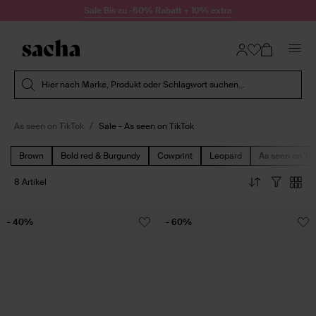
Zum Inhalt springen
Sale Bis zu -60% Rabatt + 10% extra
Suche absenden
Hier nach Marke, Produkt oder Schlagwort suchen...
As seen on TikTok
Sale - As seen on TikTok
Brown
Bold red & Burgundy
Cowprint
Leopard
As seen on Ti
8 Artikel
- 40%
- 60%