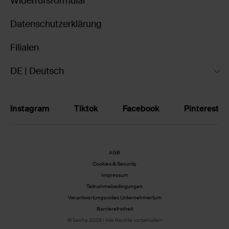
Widerrufsformular
Datenschutzerklärung
Filialen
DE | Deutsch
Instagram
Tiktok
Facebook
Pinterest
AGB
Cookies & Security
Impressum
Teilnahmebedingungen
Verantwortungsvolles Unternehmertum
Barrierefreiheit
© Sacha 2026 | Alle Rechte vorbehalten