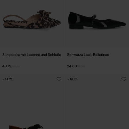
Slingbacks mit Leoprint und Schleife
Schwarze Lack-Ballerinas
43.79
73.00
24.80
61.98
- 50%
- 60%