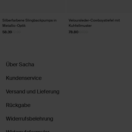
Silberfarbene Slingbackpumps in
Veloursleder-Cowboystiefel mit
Metallic-Optik
Kuhfellmuster
58.39
72.99
78.80
197.00
Über Sacha
Kundenservice
Versand und Lieferung
Rückgabe
Widerrufsbelehrung