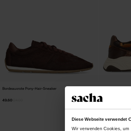
Bordeauxrote Pony-Hair-Sneaker
Braune Sneaker mi
49.60
124.00
49.60
124.00
Diese Webseite verwendet 
Wir verwenden Cookies, um I