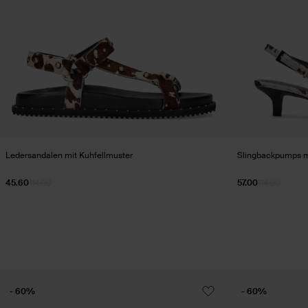
Ledersandalen mit Kuhfellmuster
Slingbackpumps m
45.60
114.00
57.00
114.00
- 60%
- 60%