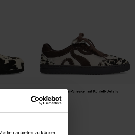
Braune Veloursleder-Sneaker mit Kuhfell-Details
54.00
135.00
 Medien anbieten zu können