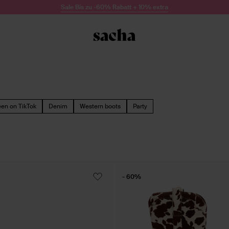
Sale Bis zu -60% Rabatt + 10% extra
een on TikTok
Denim
Western boots
Party
- 60%