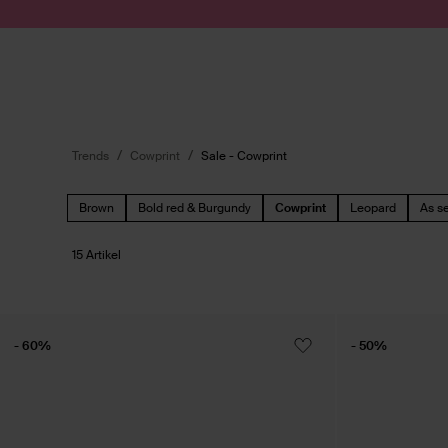
Zum Inhalt springen
Suche absenden
Trends
Cowprint
Sale - Cowprint
Brown
Bold red & Burgundy
Cowprint
Leopard
As s
15 Artikel
- 60%
- 50%