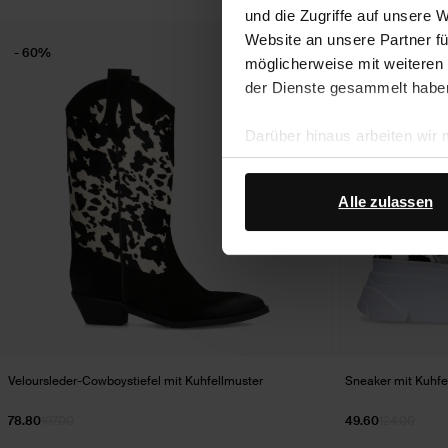
und die Zugriffe auf unsere 
Website an unsere Partner fü
- 60%
- 60%
möglicherweise mit weiteren
der Dienste gesammelt habe
Darüber hinaus arbeiten wir
Google Ihre personenbezogen
Datenschutz von Google
.
Alle zulassen
Veloursleder-Cowboystiefel mit Kuhfellmuster
Sneaker mit Kuhfe
78.80
197.00
49.60
124.00