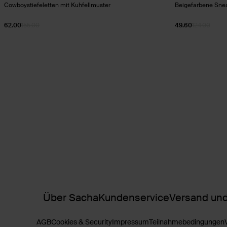
Cowboystiefeletten mit Kuhfellmuster
Beigefarbene Snea
62.00
155.00
49.60
124.00
Über Sacha
Kundenservice
Versand und
AGB
Cookies & Security
Impressum
Teilnahmebedingungen