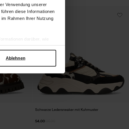
hrer Verwendung unserer
 führen diese Informationen
- 60%
ie im Rahmen Ihrer Nutzung
ormationen darüber, wie
hen Sicherheit und zum
Ablehnen
Schwarze Ledersneaker mit Kuhmuster
54.00
135.00