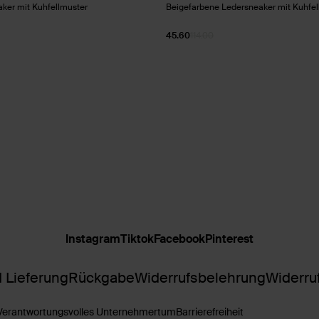
ker mit Kuhfellmuster
Beigefarbene Ledersneaker mit Kuhfel
45.60
114.00
Instagram
Tiktok
Facebook
Pinterest
 Lieferung
Rückgabe
Widerrufsbelehrung
Widerru
Verantwortungsvolles Unternehmertum
Barrierefreiheit