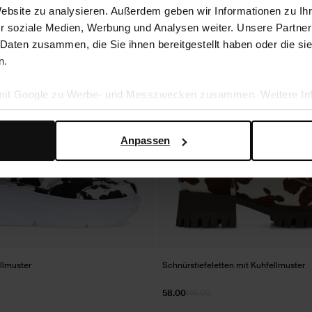
Website zu analysieren. Außerdem geben wir Informationen zu I
r soziale Medien, Werbung und Analysen weiter. Unsere Partner
- 60%
 Daten zusammen, die Sie ihnen bereitgestellt haben oder die s
n.
 mit Google zu Werbe- und Messzwecken zusammen. Weitere Inf
en Daten verwendet, finden Sie auf der
Seite zur geschäftlic
Anpassen
llmuster
Schnürstiefeletten mit Kuhfellmuster
58.00
145.00