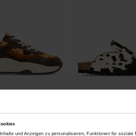
t Kuhfellmuster
Pony Hair-Slipper mit Kuhfellmuster
62.00
124.00
Cookies
nhalte und Anzeigen zu personalisieren, Funktionen für soziale