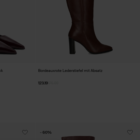
ck
Bordeauxrote Lederstiefel mit Absatz
123.19
175.99
- 60%