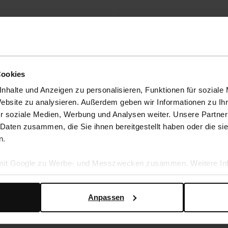
Cookies
nhalte und Anzeigen zu personalisieren, Funktionen für soziale
Website zu analysieren. Außerdem geben wir Informationen zu I
r soziale Medien, Werbung und Analysen weiter. Unsere Partner
 Daten zusammen, die Sie ihnen bereitgestellt haben oder die s
n.
kpumps in Crinkle-Optik
Bordeauxrote Pumps mit Strass-Riem
 mit Google zu Werbe- und Messzwecken zusammen. Weitere Inf
29.20
72.98
en Daten verwendet, finden Sie auf der
Seite zur geschäftlic
Anpassen