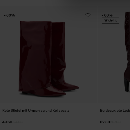
- 60%
- 60%
WideFit
Rote Stiefel mit Umschlag und Keilabsatz
Bordeauxrote Leder
49.60
124.00
82.80
207.00