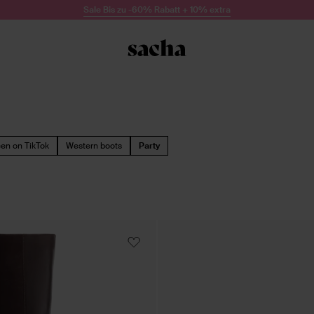
Sale Bis zu -60% Rabatt + 10% extra
een on TikTok
Western boots
Party