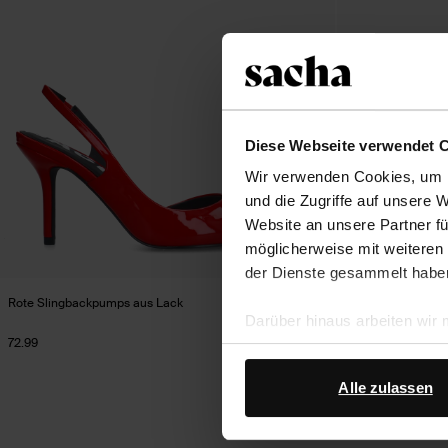
Diese Webseite verwendet 
Wir verwenden Cookies, um I
und die Zugriffe auf unsere 
Website an unsere Partner fü
möglicherweise mit weiteren
der Dienste gesammelt habe
Rote Slingbackpumps aus Lack
Schwarze Slingbac
Darüber hinaus arbeiten wir
72.99
113.99
Google Ihre personenbezogen
Datenschutz von Google
.
Alle zulassen