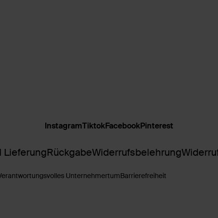
Instagram
Tiktok
Facebook
Pinterest
 Lieferung
Rückgabe
Widerrufsbelehrung
Widerru
Verantwortungsvolles Unternehmertum
Barrierefreiheit