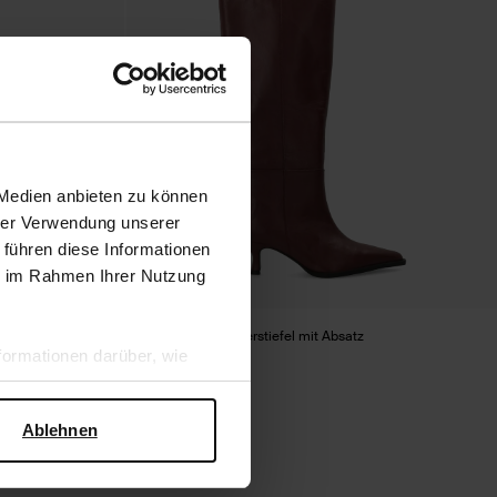
 Medien anbieten zu können
hrer Verwendung unserer
 führen diese Informationen
ie im Rahmen Ihrer Nutzung
chen
Bordeauxrote Lederstiefel mit Absatz
ormationen darüber, wie
70.40
176.00
hen Sicherheit und zum
Ablehnen