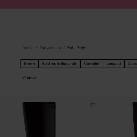
Zum Inhalt springen
Suche absenden
Trends
Partyschuhe
Rot - Party
Brown
Bold red & Burgundy
Cowprint
Leopard
As s
10 Artikel