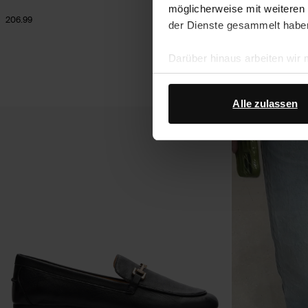
möglicherweise mit weiteren
206.99
134.99
der Dienste gesammelt habe
Darüber hinaus arbeiten wir
Google Ihre personenbezogen
Datenschutz von Google
.
Alle zulassen
- 30%