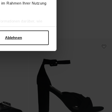
ie im Rahmen Ihrer Nutzung
144.99
ormationen darüber, wie
hen Sicherheit und zum
Ablehnen
- 60%