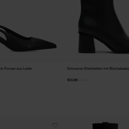
ck-Pumps aus Leder
Schwarze Stiefeletten mit Blockabsatz
103.99
115.00