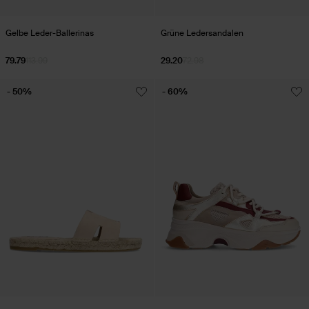
Gelbe Leder-Ballerinas
Grüne Ledersandalen
79.79
113.99
29.20
72.98
- 50%
- 60%