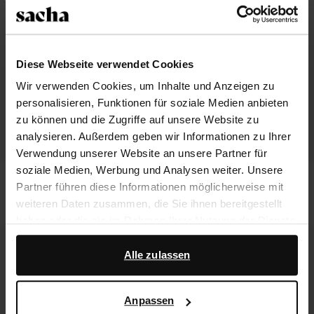
Diese Webseite verwendet Cookies
Wir verwenden Cookies, um Inhalte und Anzeigen zu
personalisieren, Funktionen für soziale Medien anbieten
zu können und die Zugriffe auf unsere Website zu
analysieren. Außerdem geben wir Informationen zu Ihrer
Verwendung unserer Website an unsere Partner für
soziale Medien, Werbung und Analysen weiter. Unsere
Dunkelblaue Cowboystiefel mit
Braune Veloursleder-Cowboystiefel
Partner führen diese Informationen möglicherweise mit
Umschlag in Denim-Optik
mit Umschlag
weiteren Daten zusammen, die Sie ihnen bereitgestellt
68.39
113.98
86.80
217.00
haben oder die sie im Rahmen Ihrer Nutzung der Dienste
gesammelt haben.
- 60%
- 50%
Alle zulassen
Darüber hinaus arbeiten wir mit Google zu Werbe- und
Messzwecken zusammen. Weitere Informationen
Anpassen
darüber, wie Google Ihre personenbezogenen Daten