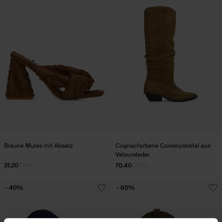
Braune Mules mit Absatz
Cognacfarbene Cowboystiefel aus
Veloursleder
31.20
77.98
70.40
176.00
- 40%
- 60%