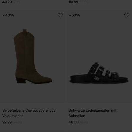
40.79
67.99
113.99
125.98
- 40%
- 50%
Beigefarbene Cowboystiefel aus
Schwarze Ledersandalen mit
Veloursleder
Schnallen
92.99
154.98
46.50
92.98