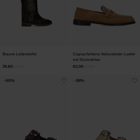
Braune Lederstiefel
Cognacfarbene Veloursleder-Loafer
mit Sticknähten
78.80
197.00
62.00
124.00
- 60%
- 59%