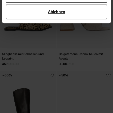
verwendet, finden Sie auf der
Seite zur geschäftlichen
Sicherheit und zum Datenschutz von Google
.
Ablehnen
Slingbacks mit Schnallen und
Beigefarbene Denim-Mules mit
Leoprint
Absatz
45.60
114.00
39.00
77.98
- 60%
- 50%