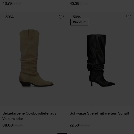
43.79
73.00
43.39
61.99
- 50%
- 50%
WideFit
Beigefarbene Cowboystiefel aus
Schwarze Stiefel mit weitem Schaft
Veloursleder
88.00
176.00
72.50
145.00