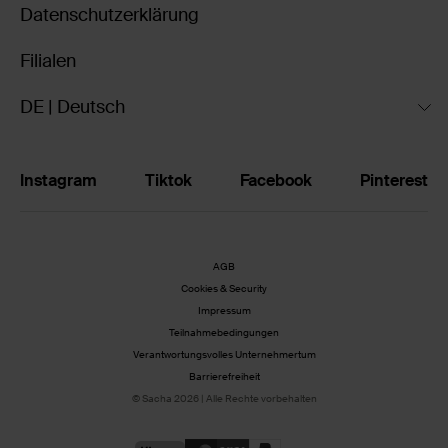
Datenschutzerklärung
Filialen
DE | Deutsch
Instagram
Tiktok
Facebook
Pinterest
AGB
Cookies & Security
Impressum
Teilnahmebedingungen
Verantwortungsvolles Unternehmertum
Barrierefreiheit
© Sacha 2026 | Alle Rechte vorbehalten