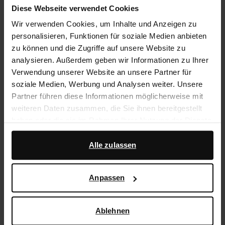
Diese Webseite verwendet Cookies
Über Sacha
Wir verwenden Cookies, um Inhalte und Anzeigen zu
personalisieren, Funktionen für soziale Medien anbieten
Kundenservice
zu können und die Zugriffe auf unsere Website zu
analysieren. Außerdem geben wir Informationen zu Ihrer
Versand und Lieferung
Verwendung unserer Website an unsere Partner für
soziale Medien, Werbung und Analysen weiter. Unsere
Rückgabe
Partner führen diese Informationen möglicherweise mit
weiteren Daten zusammen, die Sie ihnen bereitgestellt
Widerrufsbelehrung
haben oder die sie im Rahmen Ihrer Nutzung der Dienste
Widerrufsformular
gesammelt haben.
Alle zulassen
Datenschutzerklärung
Darüber hinaus arbeiten wir mit Google zu Werbe- und
Messzwecken zusammen. Weitere Informationen
Anpassen
Filialen
darüber, wie Google Ihre personenbezogenen Daten
verwendet, finden Sie auf der
Seite zur geschäftlichen
DE | Deutsch
Sicherheit und zum Datenschutz von Google
.
Ablehnen