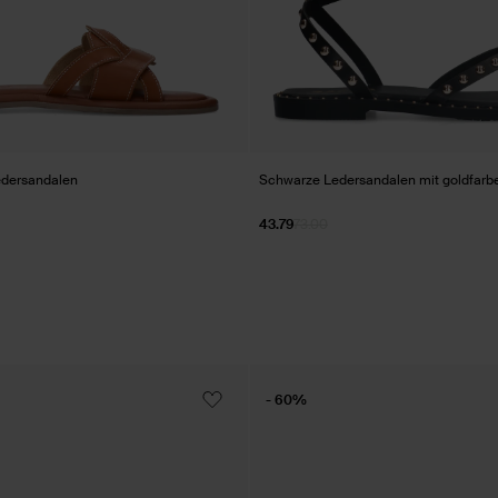
dersandalen
Schwarze Ledersandalen mit goldfarb
43.79
73.00
- 60%