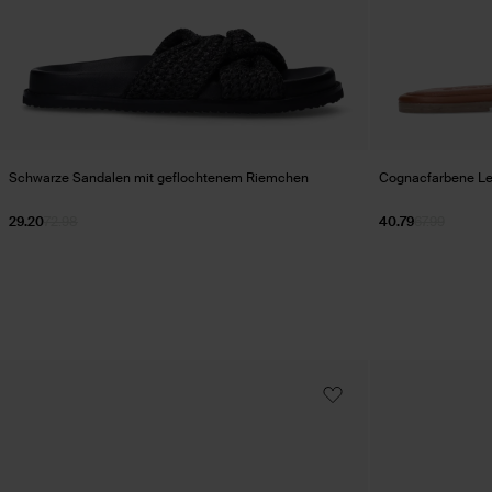
Schwarze Sandalen mit geflochtenem Riemchen
Cognacfarbene Le
29.20
72.98
40.79
67.99