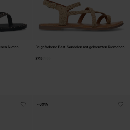
enen Nieten
Beigefarbene Bast-Sandalen mit gekreuzten Riemchen
37.19
61.99
- 60%