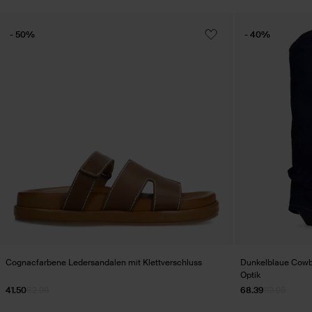
- 50%
- 40%
Cognacfarbene Ledersandalen mit Klettverschluss
Dunkelblaue Cowbo
Optik
41.50
82.98
68.39
113.98