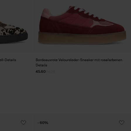
ll-Details
Bordeauxrote Veloursleder-Sneaker mit rosafarbenen
Details
45.60
114.00
- 60%