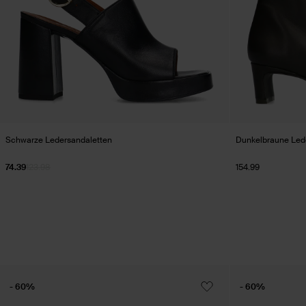
Schwarze Ledersandaletten
Dunkelbraune Lede
74.39
123.98
154.99
- 60%
- 60%