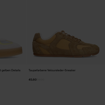
t gelben Details
Taupefarbene Veloursleder-Sneaker
45.60
114.00