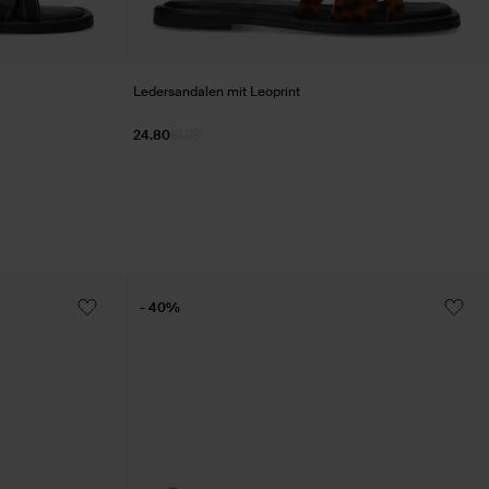
Ledersandalen mit Leoprint
24.80
61.98
- 40%