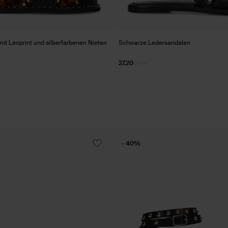
it Leoprint und silberfarbenen Nieten
Schwarze Ledersandalen
27.20
67.98
- 40%