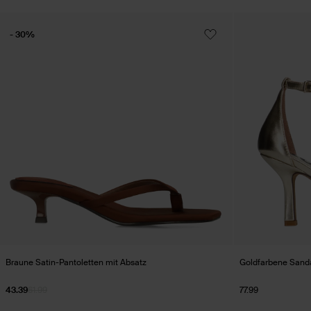
- 30%
Braune Satin-Pantoletten mit Absatz
Goldfarbene Sanda
43.39
61.99
77.99