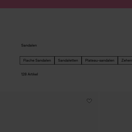
Zum Inhalt springen
Suche absenden
Sandalen
Flache Sandalen
Sandaletten
Plateau-sandalen
Zehent
128 Artikel