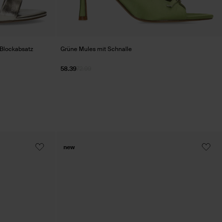
 Blockabsatz
Grüne Mules mit Schnalle
58.39
72.99
new