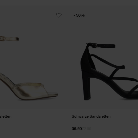
- 50%
letten
Schwarze Sandaletten
36.50
72.99