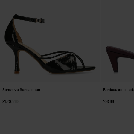
Schwarze Sandaletten
Bordeauxrote Lede
31.20
77.98
103.99