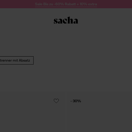
Sale Bis zu -60% Rabatt + 10% extra
renner mit Absatz
- 30%