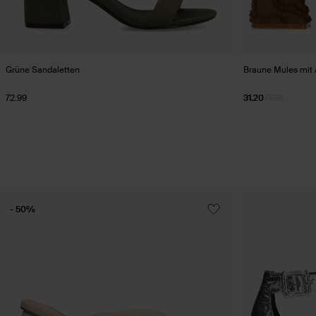
Grüne Sandaletten
Braune Mules mit 
72.99
31.20
77.98
- 50%