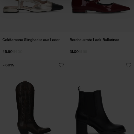
Goldfarbene Slingbacks aus Leder
Bordeauxrote Lack-Ballerinas
45.60
114.00
31.00
61.99
- 60%