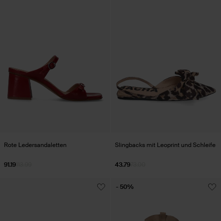
Rote Ledersandaletten
Slingbacks mit Leoprint und Schleife
91.19
113.99
43.79
73.00
- 50%