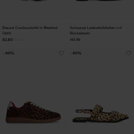
Braune Cowboystiefel in Washed-
Schwarze Lederstiefeletten mit
Optik
Blockabsatz
82.80
207.00
144.99
- 60%
- 60%