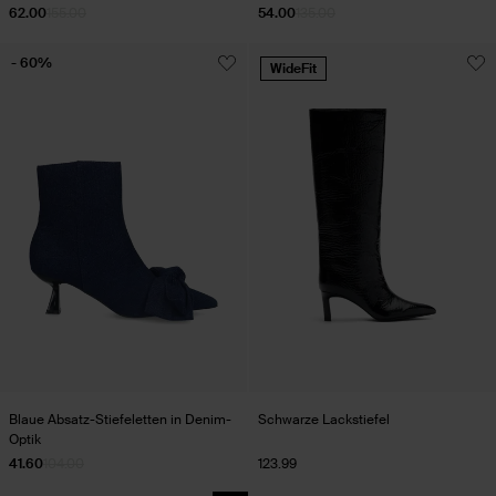
Details
62.00
155.00
54.00
135.00
- 60%
WideFit
Blaue Absatz-Stiefeletten in Denim-
Schwarze Lackstiefel
Optik
41.60
104.00
123.99