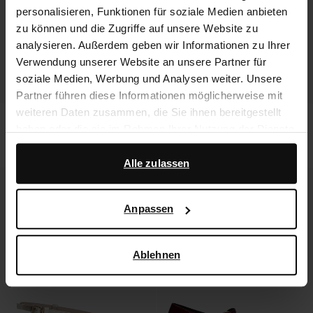
personalisieren, Funktionen für soziale Medien anbieten
zu können und die Zugriffe auf unsere Website zu
analysieren. Außerdem geben wir Informationen zu Ihrer
Verwendung unserer Website an unsere Partner für
soziale Medien, Werbung und Analysen weiter. Unsere
Partner führen diese Informationen möglicherweise mit
weiteren Daten zusammen, die Sie ihnen bereitgestellt
Slingbackpumps mit Leoprint
Schwarze Veloursleder-
haben oder die sie im Rahmen Ihrer Nutzung der Dienste
Cowboystiefeletten mit Umschlag
gesammelt haben.
72.99
66.40
166.00
Alle zulassen
Darüber hinaus arbeiten wir mit Google zu Werbe- und
- 60%
- 50%
Messzwecken zusammen. Weitere Informationen
Anpassen
darüber, wie Google Ihre personenbezogenen Daten
verwendet, finden Sie auf der
Seite zur geschäftlichen
Sicherheit und zum Datenschutz von Google
.
Ablehnen