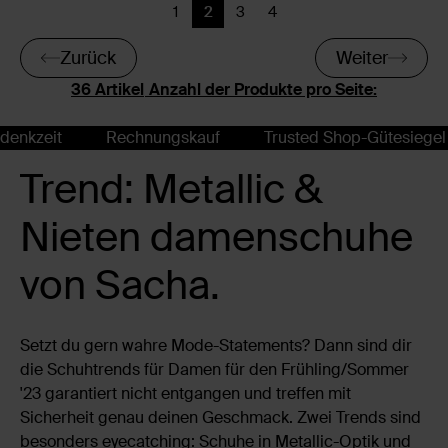
1
2
3
4
Zurück
Aktuelle Seite
Zurück
Zurück
Zurück
Weiter
Anzahl der Produkte pro Seite:
Rechnungskauf
Trusted Shop-Gütesiegel
14 
Trend: Metallic &
Nieten damenschuhe
von Sacha.
Setzt du gern wahre Mode-Statements? Dann sind dir
die Schuhtrends für Damen für den Frühling/Sommer
'23 garantiert nicht entgangen und treffen mit
Sicherheit genau deinen Geschmack. Zwei Trends sind
besonders eyecatching: Schuhe in Metallic-Optik und