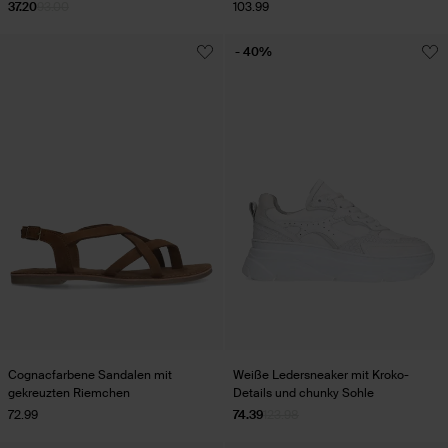
37.20
93.00
103.99
- 40%
Cognacfarbene Sandalen mit
Weiße Ledersneaker mit Kroko-
gekreuzten Riemchen
Details und chunky Sohle
72.99
74.39
123.98