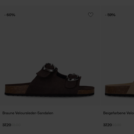
- 60%
- 59%
Braune Veloursleder-Sandalen
Beigefarbene Velo
37.20
93.00
37.20
89.99