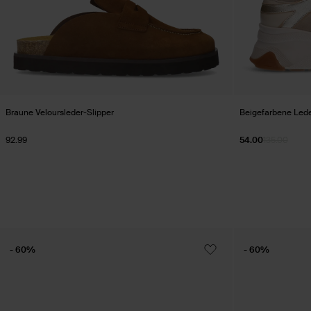
Braune Veloursleder-Slipper
Beigefarbene Lede
92.99
54.00
135.00
- 60%
- 60%