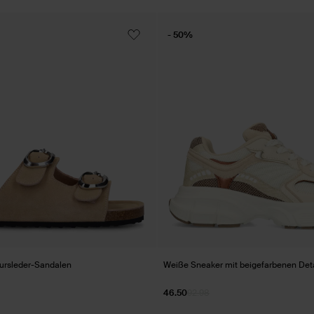
- 50%
ursleder-Sandalen
Weiße Sneaker mit beigefarbenen Deta
46.50
92.98