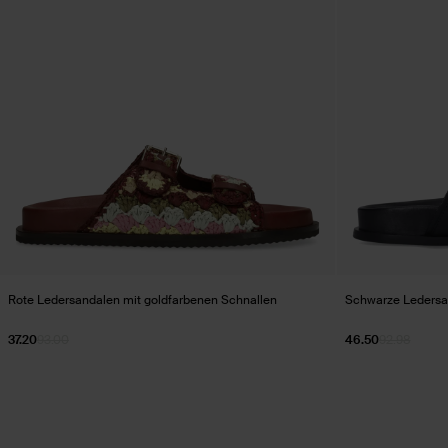
Rote Ledersandalen mit goldfarbenen Schnallen
Schwarze Ledersa
37.20
93.00
46.50
92.98