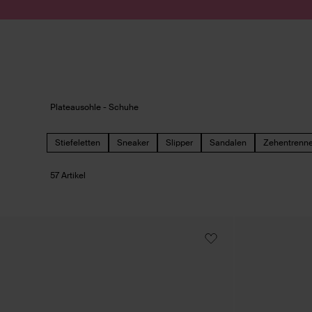
Zum Inhalt springen
Suche absenden
Plateausohle - Schuhe
Stiefeletten
Sneaker
Slipper
Sandalen
Zehentrenne
57 Artikel