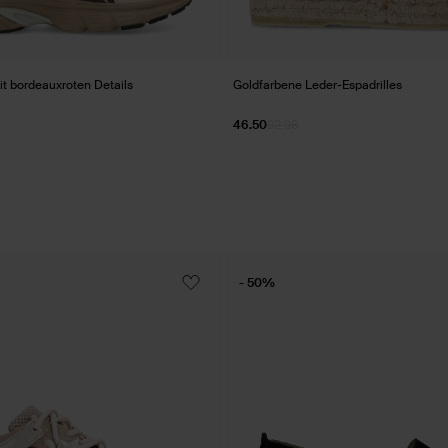
t bordeauxroten Details
Goldfarbene Leder-Espadrilles
46.50
92.98
- 50%