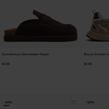
Dunkelbraune Veloursleder-Slipper
Braune Sneaker mi
92.99
92.99
- 60%
- 50%
new