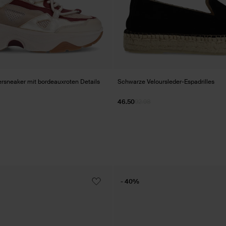
rsneaker mit bordeauxroten Details
Schwarze Veloursleder-Espadrilles
46.50
92.98
- 40%