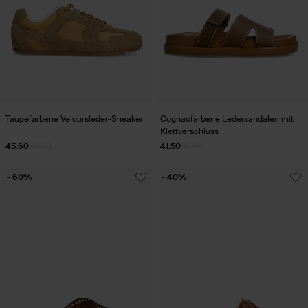
Taupefarbene Veloursleder-Sneaker
Cognacfarbene Ledersandalen mit
Klettverschluss
45.60
114.00
41.50
82.98
- 60%
- 40%