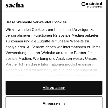
Diese Webseite verwendet Cookies
Wir verwenden Cookies, um Inhalte und Anzeigen zu
personalisieren, Funktionen für soziale Medien anbieten
zu können und die Zugriffe auf unsere Website zu
analysieren. Außerdem geben wir Informationen zu Ihrer
Verwendung unserer Website an unsere Partner für
soziale Medien, Werbung und Analysen weiter. Unsere
Dunkelbraune Ledersandaletten mit
Dunkelbraune Lederstiefeletten mit
Partner führen diese Informationen möglicherweise mit
Schnalle
Absatz
weiteren Daten zusammen, die Sie ihnen bereitgestellt
49.60
124.00
154.99
haben oder die sie im Rahmen Ihrer Nutzung der Dienste
gesammelt haben.
- 60%
- 60%
Alle zulassen
Darüber hinaus arbeiten wir mit Google zu Werbe- und
Messzwecken zusammen. Weitere Informationen
Anpassen
darüber, wie Google Ihre personenbezogenen Daten