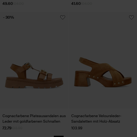
49.60
124.00
41.60
104.00
- 30%
Cognacfarbene Plateausandalen aus
Cognacfarbene Veloursleder-
Leder mit goldfarbenen Schnallen
Sandaletten mit Holz-Absatz
72.79
103.99
103.99