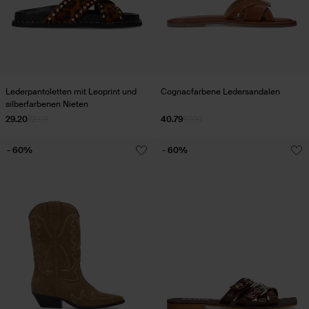
Lederpantoletten mit Leoprint und
Cognacfarbene Ledersandalen
silberfarbenen Nieten
29.20
72.98
40.79
67.99
- 60%
- 60%