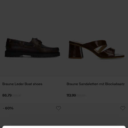
Braune Leder Boat shoes
Braune Sandaletten mit Blockabsatz
86.79
123.99
113.99
125.98
- 60%