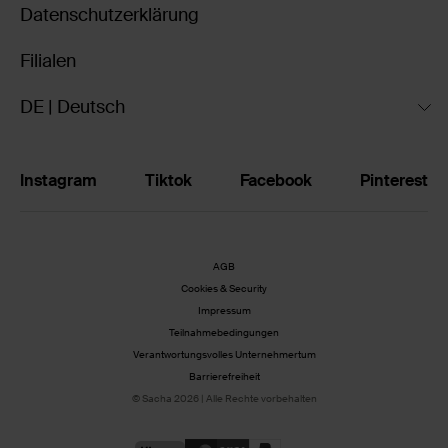
Datenschutzerklärung
Filialen
DE | Deutsch
Instagram
Tiktok
Facebook
Pinterest
AGB
Cookies & Security
Impressum
Teilnahmebedingungen
Verantwortungsvolles Unternehmertum
Barrierefreiheit
© Sacha 2026 | Alle Rechte vorbehalten