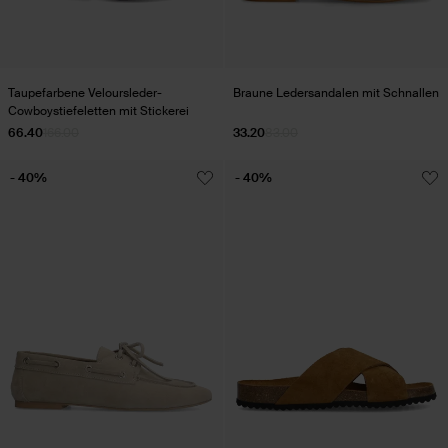
Taupefarbene Veloursleder-
Braune Ledersandalen mit Schnallen
Cowboystiefeletten mit Stickerei
66.40
166.00
33.20
83.00
- 40%
- 40%