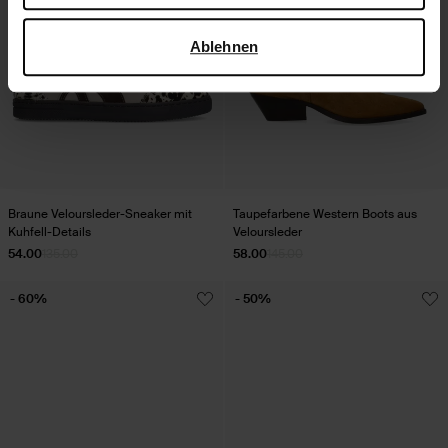
verwendet, finden Sie auf der
Seite zur geschäftlichen
Sicherheit und zum Datenschutz von Google
.
Ablehnen
Braune Veloursleder-Sneaker mit
Taupefarbene Western Boots aus
Kuhfell-Details
Veloursleder
54.00
135.00
58.00
145.00
- 60%
- 50%