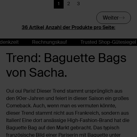
1
2
3
Aktuelle Seite
Zurück
Zurück
Weiter
Anzahl der Produkte pro Seite:
Rechnungskauf
Trusted Shop-Gütesiegel
14 T
Trend: Baguette Bags
von Sacha.
Oui oui Paris! Dieser Trend stammt ursprünglich aus
den 90er-Jahren und feiert in dieser Saison ein großes
Comeback. Auch, wenn man es vermuten könnte,
dieser Trend stammt nicht aus Frankreich, sondern aus
Italien! Eine dort ansässige High-Fashion-Brand hat die
Baguette Bag auf den Markt gebracht. Das typisch
französische Bild einer Pariserin mit Baguette unter