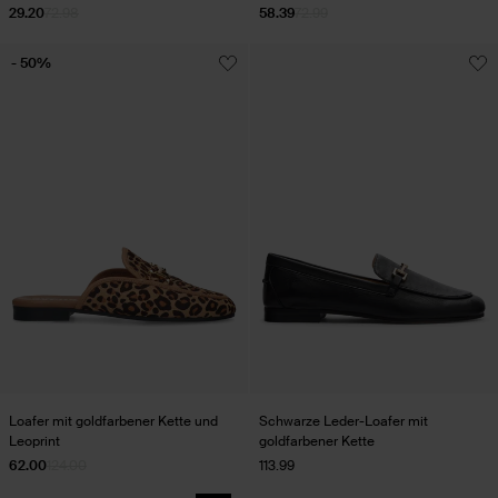
29.20
72.98
58.39
72.99
- 50%
Loafer mit goldfarbener Kette und
Schwarze Leder-Loafer mit
Leoprint
goldfarbener Kette
62.00
124.00
113.99