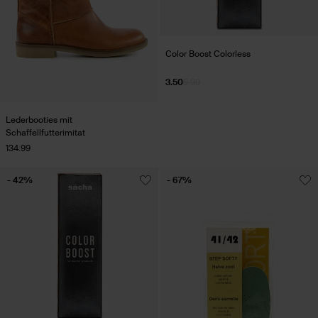
Color Boost Colorless
3.50
5.99
Lederbooties mit
Schaffellfutterimitat
134.99
- 42%
- 67%