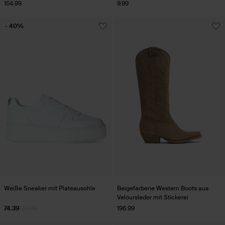
154.99
9.99
- 40%
Weiße Sneaker mit Plateausohle
Beigefarbene Western Boots aus
Veloursleder mit Stickerei
74.39
123.98
196.99