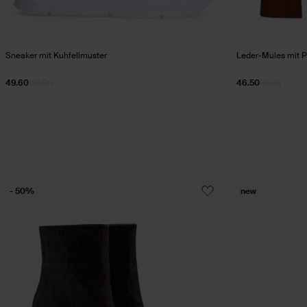
Sneaker mit Kuhfellmuster
Leder-Mules mit P
49.60
124.00
46.50
92.98
- 50%
new