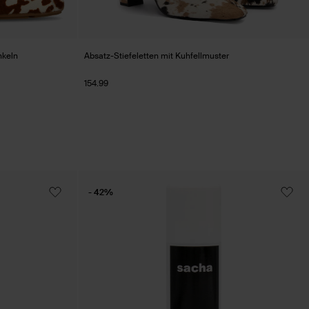
nkeln
Absatz-Stiefeletten mit Kuhfellmuster
154.99
- 42%