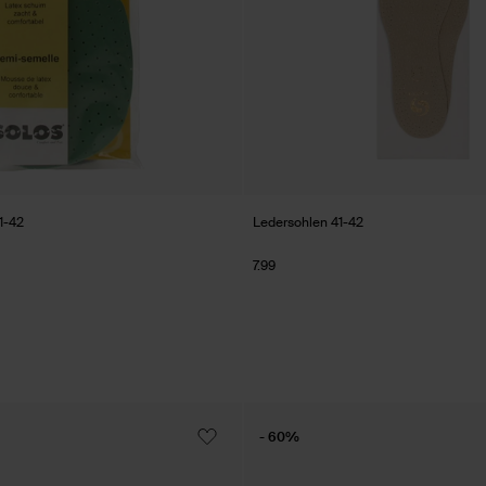
1-42
Ledersohlen 41-42
7.99
- 60%