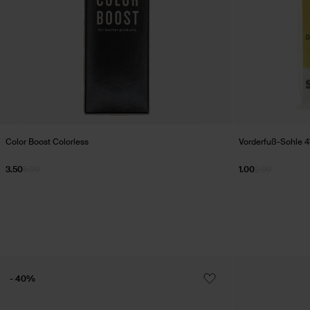
Color Boost Colorless
Vorderfuß-Sohle 4
3.50
5.99
1.00
2.99
- 40%