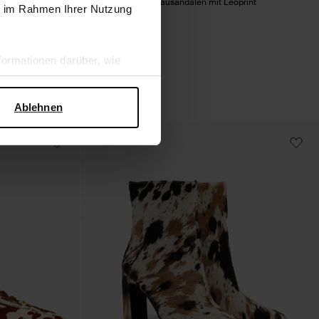
Veloursleder-Plateausandalen mit Leoprint
ie im Rahmen Ihrer Nutzung
37.20
93.00
ormationen darüber, wie
hen Sicherheit und zum
Ablehnen