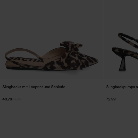
Slingbacks mit Leoprint und Schleife
Slingbackpumps mi
43.79
73.00
72.99