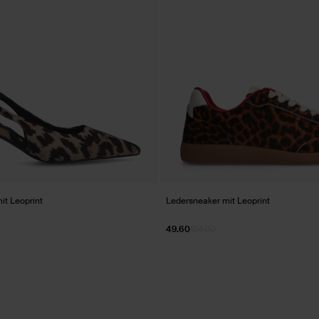
t Leoprint
Ledersneaker mit Leoprint
49.60
124.00