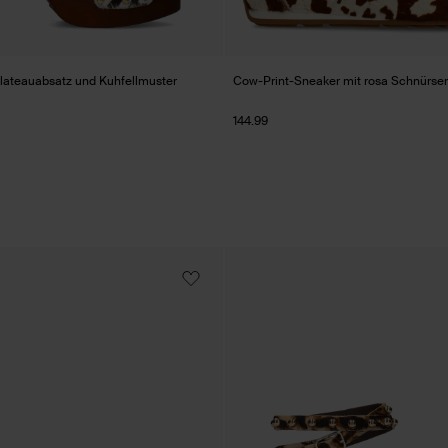
lateauabsatz und Kuhfellmuster
Cow-Print-Sneaker mit rosa Schnürse
144.99