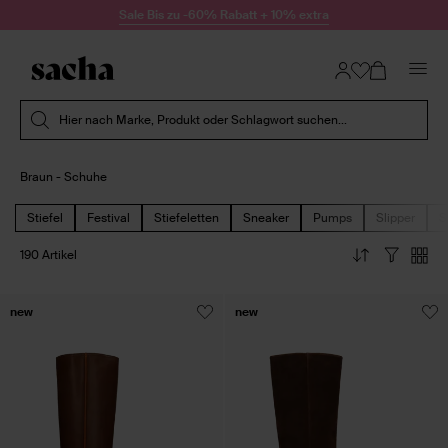
Zum Inhalt springen
Sale Bis zu -60% Rabatt + 10% extra
Suche absenden
Hier nach Marke, Produkt oder Schlagwort suchen...
Braun - Schuhe
Stiefel
Festival
Stiefeletten
Sneaker
Pumps
Slipper
S
190 Artikel
new
new