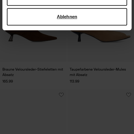
verwendet, finden Sie auf der
Seite zur geschäftlichen
Sicherheit und zum Datenschutz von Google
.
Ablehnen
Braune Veloursleder-Stiefeletten mit
Taupefarbene Veloursleder-Mules
Absatz
mit Absatz
165.99
113.99