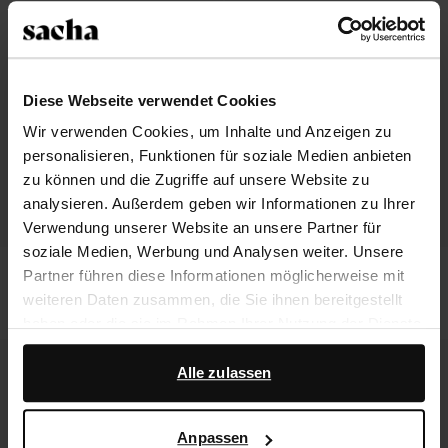
Diese Webseite verwendet Cookies
Wir verwenden Cookies, um Inhalte und Anzeigen zu
personalisieren, Funktionen für soziale Medien anbieten
zu können und die Zugriffe auf unsere Website zu
analysieren. Außerdem geben wir Informationen zu Ihrer
Verwendung unserer Website an unsere Partner für
soziale Medien, Werbung und Analysen weiter. Unsere
Braune Veloursleder-Stiefeletten mit
Braune Ledersandaletten mit
Partner führen diese Informationen möglicherweise mit
Absatz
Krokomuster
weiteren Daten zusammen, die Sie ihnen bereitgestellt
134.99
113.99
haben oder die sie im Rahmen Ihrer Nutzung der Dienste
gesammelt haben.
Alle zulassen
Darüber hinaus arbeiten wir mit Google zu Werbe- und
Messzwecken zusammen. Weitere Informationen
Anpassen
darüber, wie Google Ihre personenbezogenen Daten