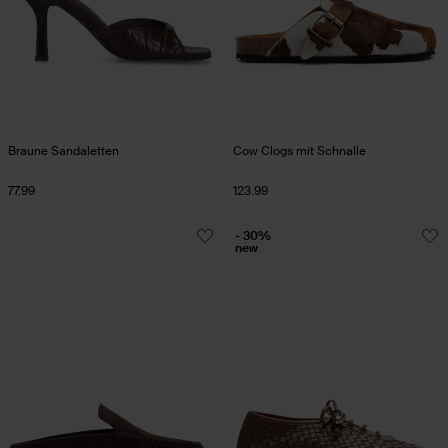
Braune Sandaletten
Cow Clogs mit Schnalle
77.99
123.99
- 30%
new