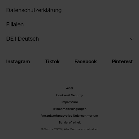
Datenschutzerklärung
Filialen
DE | Deutsch
Instagram
Tiktok
Facebook
Pinterest
AGB
Cookies & Security
Impressum
Teilnahmebedingungen
Verantwortungsvolles Unternehmertum
Barrierefreiheit
© Sacha 2026 | Alle Rechte vorbehalten