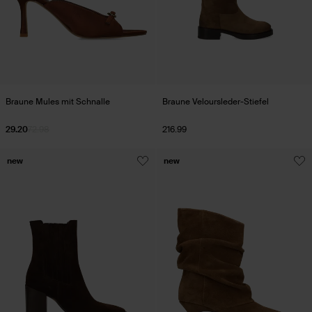
Braune Mules mit Schnalle
Braune Veloursleder-Stiefel
29.20
72.98
216.99
new
new